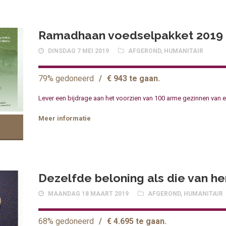
Ramadhaan voedselpakket 2019
DINSDAG 7 MEI 2019
AFGEROND
,
HUMANITAIR
79% gedoneerd
/
€ 943 te gaan.
Lever een bijdrage aan het voorzien van 100 arme gezinnen van
Meer informatie
Dezelfde beloning als die van h
MAANDAG 18 MAART 2019
AFGEROND
,
HUMANITAIR
68% gedoneerd
/
€ 4.695 te gaan.