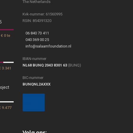
The Netherlands
Kvk-nummer: 61560995
RSIN: 854391320
5
06 840 73 411
€ 0 te
040 369 00 25
info@salaamfoundation.nl
IBAN-nummer
NL68 BUNQ 2043 8301 63
(BUNQ)
€ 3.341
BIC-nummer
BUNQNL2AXXX
oject
€ 9.477
Volg ons: