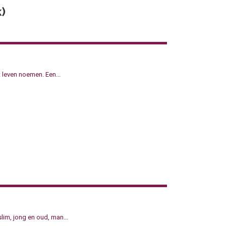
)
t leven noemen. Een...
slim, jong en oud, man...