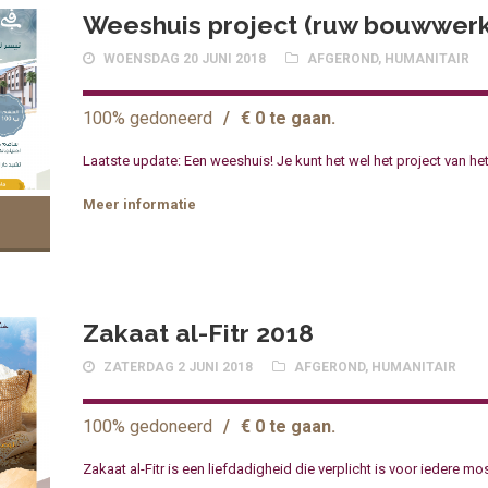
Weeshuis project (ruw bouwwerk
WOENSDAG 20 JUNI 2018
AFGEROND
,
HUMANITAIR
100% gedoneerd
/
€ 0 te gaan.
Laatste update: Een weeshuis! Je kunt het wel het project van he
Meer informatie
Zakaat al-Fitr 2018
ZATERDAG 2 JUNI 2018
AFGEROND
,
HUMANITAIR
100% gedoneerd
/
€ 0 te gaan.
Zakaat al-Fitr is een liefdadigheid die verplicht is voor iedere mo