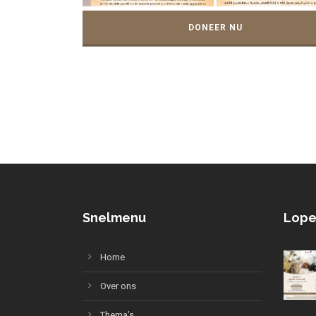
DONEER NU
Snelmenu
Lope
Home
Over ons
Thema’s