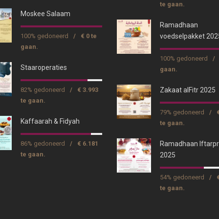
te gaan.
Moskee Salaam
Ramadhaan
100% gedoneerd
/
€ 0 te
voedselpakket 202
gaan.
100% gedoneerd
/
Staaroperaties
gaan.
82% gedoneerd
/
€ 3.993
Zakaat alFitr 2025
te gaan.
79% gedoneerd
/
Kaffaarah & Fidyah
te gaan.
86% gedoneerd
/
€ 6.181
Ramadhaan Iftarpr
te gaan.
2025
54% gedoneerd
/
te gaan.