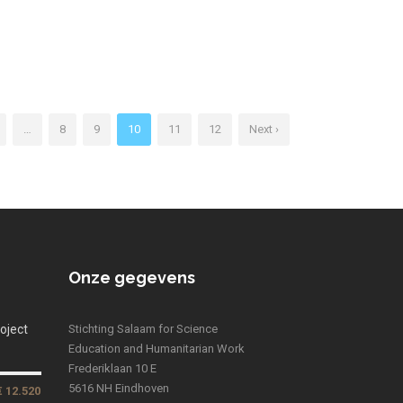
…
8
9
10
11
12
Next ›
Onze gegevens
oject
Stichting Salaam for Science
Education and Humanitarian Work
Frederiklaan 10 E
5616 NH Eindhoven
€ 12.520