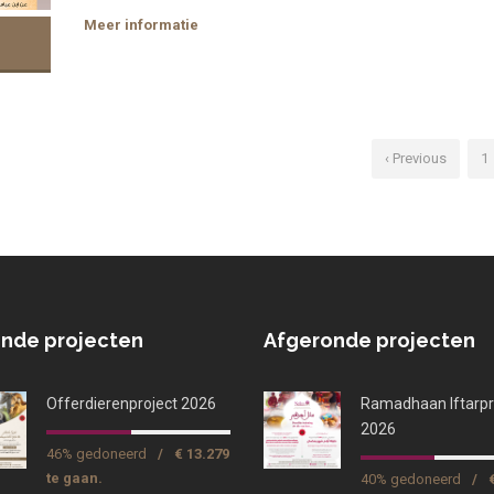
Meer informatie
‹ Previous
1
nde projecten
Afgeronde projecten
Offerdierenproject 2026
Ramadhaan Iftarpr
2026
46% gedoneerd
/
€ 13.279
te gaan.
40% gedoneerd
/