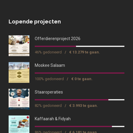
Lopende projecten
Offerdierenproject 2026
46% gedoneerd
/
€ 13.279 te gaan.
Moskee Salaam
100% gedoneerd
/
€ 0 te gaan.
Staaroperaties
82% gedoneerd
/
€ 3.993 te gaan.
Kaffaarah & Fidyah
86% gedoneerd
/
€ 6.181 te gaan.