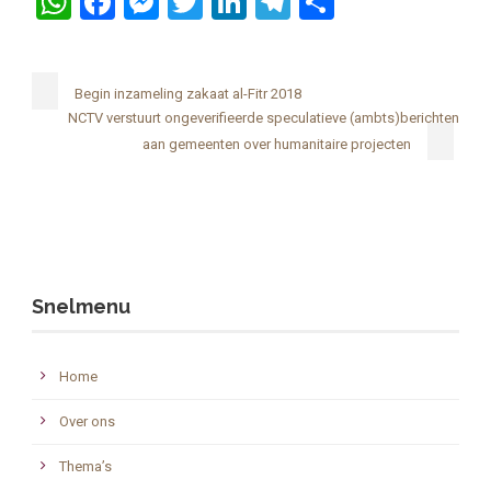
WhatsApp
Facebook
Messenger
Twitter
LinkedIn
Telegram
Delen
Begin inzameling zakaat al-Fitr 2018
NCTV verstuurt ongeverifieerde speculatieve (ambts)berichten
aan gemeenten over humanitaire projecten
Snelmenu
Home
Over ons
Thema’s