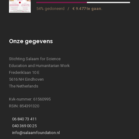
54% gedoneerd
/
€ 9.477 te gaan.
Onze gegevens
Stichting Salaam for Science
Education and Humanitarian Work
Frederiklaan 10 E
5616 NH Eindhoven
The Netherlands
Kvk-nummer: 61560995
RSIN: 854391320
06 840 73 411
040 369 00 25
info@salaamfoundation.nl