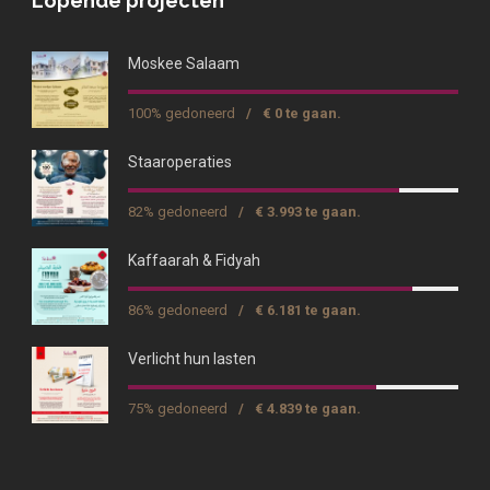
Lopende projecten
Moskee Salaam
100% gedoneerd
/
€ 0 te gaan.
Staaroperaties
82% gedoneerd
/
€ 3.993 te gaan.
Kaffaarah & Fidyah
86% gedoneerd
/
€ 6.181 te gaan.
Verlicht hun lasten
75% gedoneerd
/
€ 4.839 te gaan.