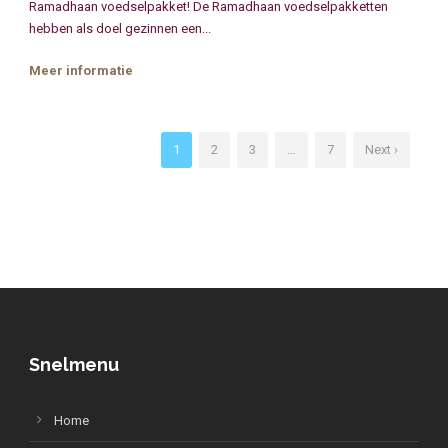
Ramadhaan voedselpakket! De Ramadhaan voedselpakketten
hebben als doel gezinnen een...
Meer informatie
1
2
3
…
7
Next ›
Snelmenu
Home