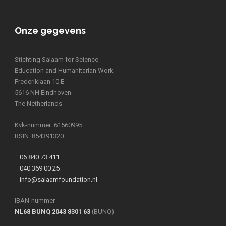
Onze gegevens
Stichting Salaam for Science
Education and Humanitarian Work
Frederiklaan 10 E
5616 NH Eindhoven
The Netherlands
Kvk-nummer: 61560995
RSIN: 854391320
06 840 73 411
040 369 00 25
info@salaamfoundation.nl
IBAN-nummer
NL68 BUNQ 2043 8301 63
(BUNQ)