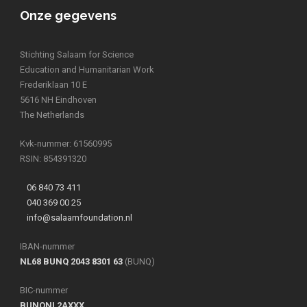
Onze gegevens
Stichting Salaam for Science
Education and Humanitarian Work
Frederiklaan 10 E
5616 NH Eindhoven
The Netherlands
Kvk-nummer: 61560995
RSIN: 854391320
06 840 73 411
040 369 00 25
info@salaamfoundation.nl
IBAN-nummer
NL68 BUNQ 2043 8301 63
(BUNQ)
BIC-nummer
BUNQNL2AXXX