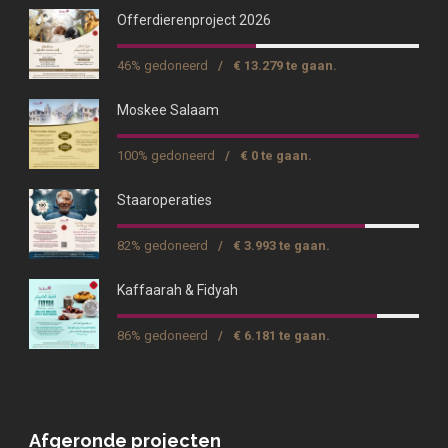
Offerdierenproject 2026
46% gedoneerd
/
€ 13.279 te gaan.
Moskee Salaam
100% gedoneerd
/
€ 0 te gaan.
Staaroperaties
82% gedoneerd
/
€ 3.993 te gaan.
Kaffaarah & Fidyah
86% gedoneerd
/
€ 6.181 te gaan.
Afgeronde projecten