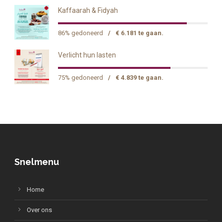
Kaffaarah & Fidyah
86% gedoneerd
/
€ 6.181 te gaan.
Verlicht hun lasten
75% gedoneerd
/
€ 4.839 te gaan.
Snelmenu
Home
Over ons