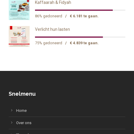
Kaffaarah & Fidyah
86% gedoneerd
/
€ 6.181 te gaan.
Verlicht hun lasten
75% gedoneerd
/
€ 4.839 te gaan.
Snelmenu
Home
Over ons