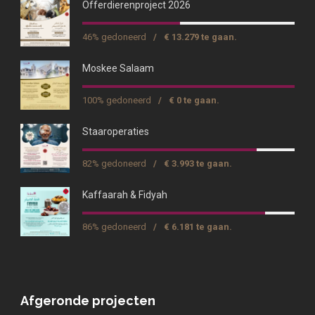
Offerdierenproject 2026
46% gedoneerd
/
€ 13.279 te gaan.
Moskee Salaam
100% gedoneerd
/
€ 0 te gaan.
Staaroperaties
82% gedoneerd
/
€ 3.993 te gaan.
Kaffaarah & Fidyah
86% gedoneerd
/
€ 6.181 te gaan.
Afgeronde projecten