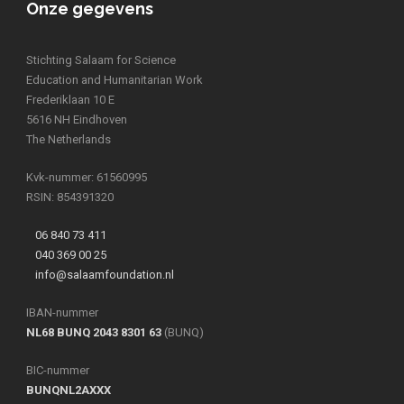
Onze gegevens
Stichting Salaam for Science
Education and Humanitarian Work
Frederiklaan 10 E
5616 NH Eindhoven
The Netherlands
Kvk-nummer: 61560995
RSIN: 854391320
06 840 73 411
040 369 00 25
info@salaamfoundation.nl
IBAN-nummer
NL68 BUNQ 2043 8301 63
(BUNQ)
BIC-nummer
BUNQNL2AXXX