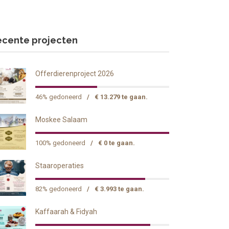
ecente projecten
Offerdierenproject 2026
46% gedoneerd
/
€ 13.279 te gaan.
Moskee Salaam
100% gedoneerd
/
€ 0 te gaan.
Staaroperaties
82% gedoneerd
/
€ 3.993 te gaan.
Kaffaarah & Fidyah