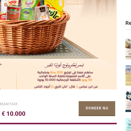
R
MANITAIR
DONEER NU
:
€ 10.000