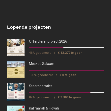
Lopende projecten
Offerdierenproject 2026
46% gedoneerd
/
€ 13.279 te gaan.
Moskee Salaam
100% gedoneerd
/
€ 0 te gaan.
Staaroperaties
82% gedoneerd
/
€ 3.993 te gaan.
Kaffaarah & Fidyah