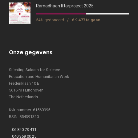
Ramadhaan Iftarproject 2025
54% gedoneerd
/
€ 9.477 te gaan.
Onze gegevens
Stichting Salaam for Science
Education and Humanitarian Work
Frederiklaan 10 E
5616 NH Eindhoven
The Netherlands
Kvk-nummer: 61560995
RSIN: 854391320
06 840 73 411
040 369 00 25