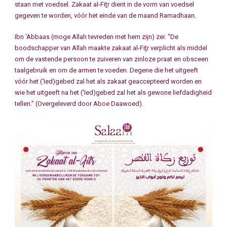
staan met voedsel. Zakaat al-Fi
t
r dient in de vorm van voedsel
gegeven te worden, vóór het einde van de maand Ramadhaan.
Ibn ‘Abbaas (moge Allah tevreden met hem zijn) zei: “De
boodschapper van Allah maakte zakaat al-Fi
t
r verplicht als middel
om de vastende persoon te zuiveren van zinloze praat en obsceen
taalgebruik en om de armen te voeden. Degene die het uitgeeft
vóór het (‘Ied)gebed zal het als zakaat geaccepteerd worden en
wie het uitgeeft na het (‘Ied)gebed zal het als gewone liefdadigheid
tellen.” (Overgeleverd door Aboe Daawoed).