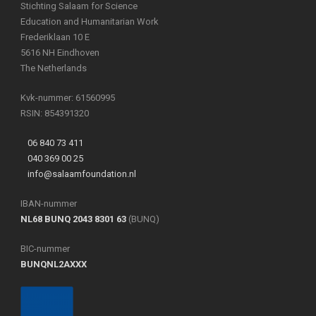
Stichting Salaam for Science
Education and Humanitarian Work
Frederiklaan 10 E
5616 NH Eindhoven
The Netherlands
Kvk-nummer: 61560995
RSIN: 854391320
06 840 73 411
040 369 00 25
info@salaamfoundation.nl
IBAN-nummer
NL68 BUNQ 2043 8301 63
(BUNQ)
BIC-nummer
BUNQNL2AXXX