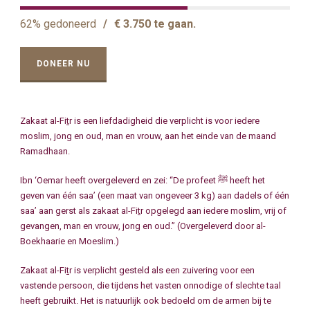
62% gedoneerd
/
€ 3.750 te gaan.
DONEER NU
Zakaat al-Fi
t
r is een liefdadigheid die verplicht is voor iedere
moslim, jong en oud, man en vrouw, aan het einde van de maand
Ramadhaan.
Ibn ‘Oemar heeft overgeleverd en zei: “De profeet ﷺ heeft het
geven van één saa’ (een maat van ongeveer 3 kg) aan dadels of één
saa’ aan gerst als zakaat al-Fi
t
r opgelegd aan iedere moslim, vrij of
gevangen, man en vrouw,
jong en oud.” (Overgeleverd door al-
Boekhaarie en Moeslim.)
Zakaat al-Fi
t
r is verplicht gesteld als een zuivering voor een
vastende persoon, die tijdens het vasten onnodige of slechte taal
heeft gebruikt. Het is natuurlijk ook bedoeld om de armen bij te