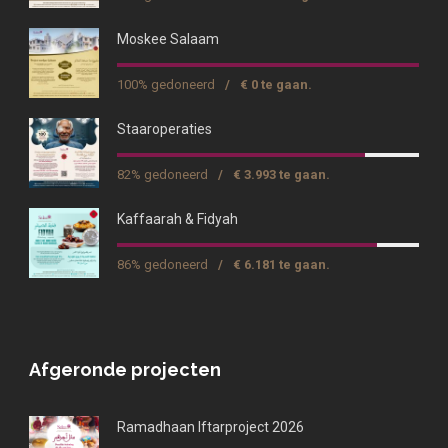
Moskee Salaam
100% gedoneerd
/
€ 0 te gaan.
Staaroperaties
82% gedoneerd
/
€ 3.993 te gaan.
Kaffaarah & Fidyah
86% gedoneerd
/
€ 6.181 te gaan.
Afgeronde projecten
Ramadhaan Iftarproject 2026