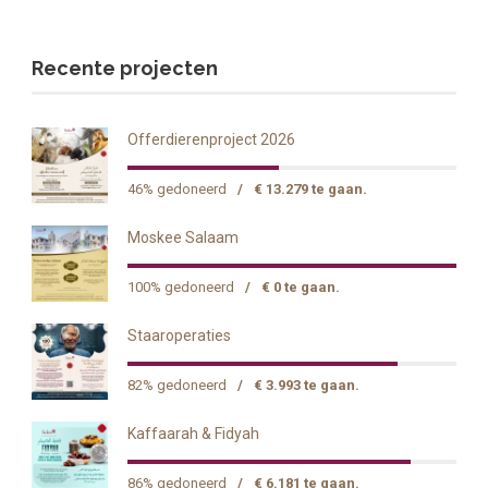
Recente projecten
Offerdierenproject 2026
46% gedoneerd
/
€ 13.279 te gaan.
Moskee Salaam
100% gedoneerd
/
€ 0 te gaan.
Staaroperaties
82% gedoneerd
/
€ 3.993 te gaan.
Kaffaarah & Fidyah
86% gedoneerd
/
€ 6.181 te gaan.