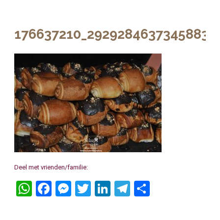
176637210_2929284637345883_
Deel met vrienden/familie:
WhatsApp
Facebook
Messenger
Twitter
LinkedIn
Telegram
Delen