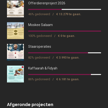
Offerdierenproject 2026
46% gedoneerd
/
€ 13.279 te gaan.
Moskee Salaam
100% gedoneerd
/
€ 0 te gaan.
Staaroperaties
82% gedoneerd
/
€ 3.993 te gaan.
Kaffaarah & Fidyah
86% gedoneerd
/
€ 6.181 te gaan.
Afgeronde projecten