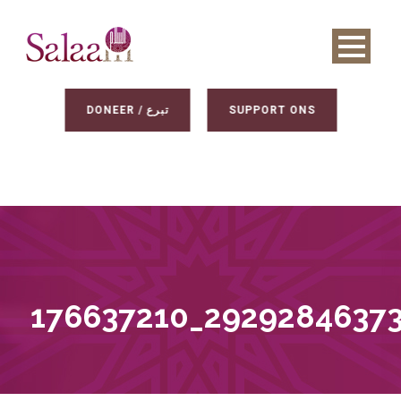
DONEER / تبرع
SUPPORT ONS
176637210_2929284637