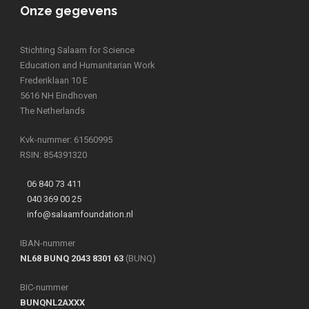
Onze gegevens
Stichting Salaam for Science
Education and Humanitarian Work
Frederiklaan 10 E
5616 NH Eindhoven
The Netherlands
Kvk-nummer: 61560995
RSIN: 854391320
06 840 73 411
040 369 00 25
info@salaamfoundation.nl
IBAN-nummer
NL68 BUNQ 2043 8301 63
(BUNQ)
BIC-nummer
BUNQNL2AXXX