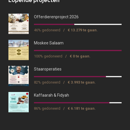
Lopende projecten
Offerdierenproject 2026
46% gedoneerd
/
€ 13.279 te gaan.
Moskee Salaam
100% gedoneerd
/
€ 0 te gaan.
Staaroperaties
82% gedoneerd
/
€ 3.993 te gaan.
Kaffaarah & Fidyah
86% gedoneerd
/
€ 6.181 te gaan.