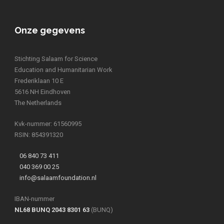
Onze gegevens
Stichting Salaam for Science
Education and Humanitarian Work
Frederiklaan 10 E
5616 NH Eindhoven
The Netherlands
Kvk-nummer: 61560995
RSIN: 854391320
06 840 73 411
040 369 00 25
info@salaamfoundation.nl
IBAN-nummer
NL68 BUNQ 2043 8301 63
(BUNQ)