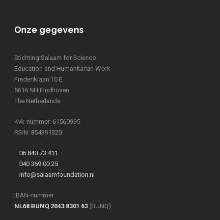
Onze gegevens
Stichting Salaam for Science
Education and Humanitarian Work
Frederiklaan 10 E
5616 NH Eindhoven
The Netherlands
Kvk-nummer: 61560995
RSIN: 854391320
06 840 73 411
040 369 00 25
info@salaamfoundation.nl
IBAN-nummer
NL68 BUNQ 2043 8301 63
(BUNQ)