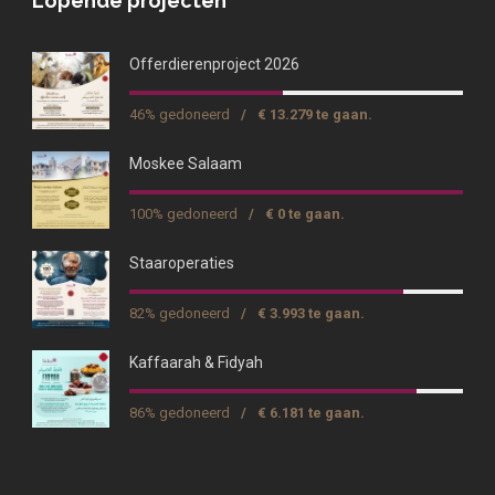
Lopende projecten
Offerdierenproject 2026
46% gedoneerd
/
€ 13.279 te gaan.
Moskee Salaam
100% gedoneerd
/
€ 0 te gaan.
Staaroperaties
82% gedoneerd
/
€ 3.993 te gaan.
Kaffaarah & Fidyah
86% gedoneerd
/
€ 6.181 te gaan.