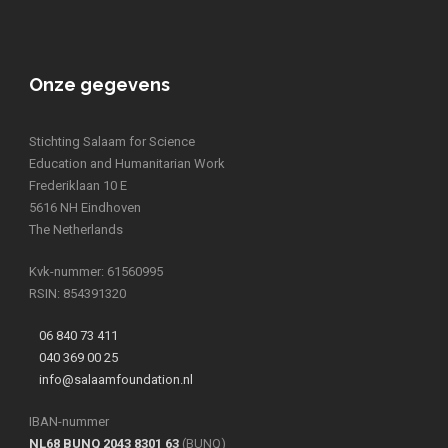
Onze gegevens
Stichting Salaam for Science
Education and Humanitarian Work
Frederiklaan 10 E
5616 NH Eindhoven
The Netherlands
Kvk-nummer: 61560995
RSIN: 854391320
06 840 73 411
040 369 00 25
info@salaamfoundation.nl
IBAN-nummer
NL68 BUNQ 2043 8301 63
(BUNQ)