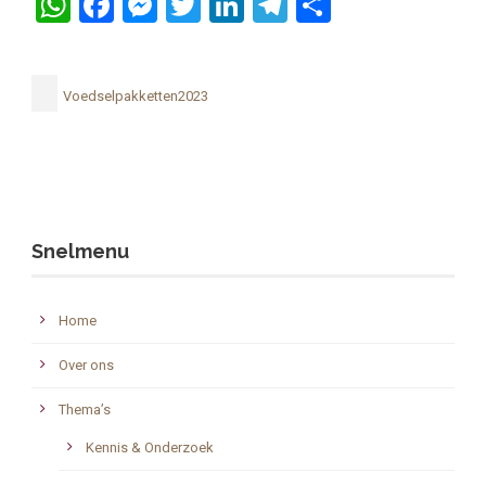
WhatsApp
Facebook
Messenger
Twitter
LinkedIn
Telegram
Delen
Voedselpakketten2023
Snelmenu
Home
Over ons
Thema’s
Kennis & Onderzoek