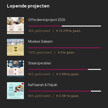
Lopende projecten
Offerdierenproject 2026
46% gedoneerd
/
€ 13.279 te gaan.
Moskee Salaam
100% gedoneerd
/
€ 0 te gaan.
Staaroperaties
82% gedoneerd
/
€ 3.993 te gaan.
Kaffaarah & Fidyah
86% gedoneerd
/
€ 6.181 te gaan.