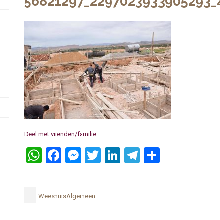
56821297_2297023933905293_
Deel met vrienden/familie:
WhatsApp
Facebook
Messenger
Twitter
LinkedIn
Telegram
Delen
WeeshuisAlgemeen