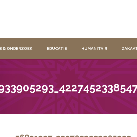
S & ONDERZOEK
EDUCATIE
HUMANITAIR
ZAKAA
933905293_422745233854