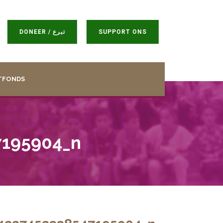
DONEER / تبرع
SUPPORT ONS
TFONDS
7195904_n