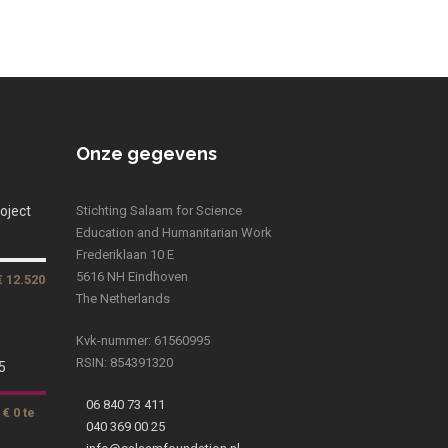
Onze gegevens
oject
Stichting Salaam for Science
Education and Humanitarian Work
Frederiklaan 10 E
5616 NH Eindhoven
€ 12.520
The Netherlands
Kvk-nummer: 61560995
RSIN: 854391320
5
06 840 73 411
€ 0 te
040 369 00 25