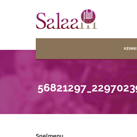
KENNI
56821297_2297023
Snelmenu