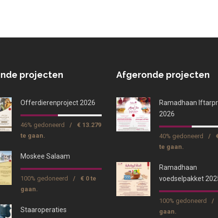
nde projecten
Afgeronde projecten
Offerdierenproject 2026
Ramadhaan Iftarpr
2026
46% gedoneerd
/
€ 13.279
te gaan.
40% gedoneerd
/
te gaan.
Moskee Salaam
Ramadhaan
100% gedoneerd
/
€ 0 te
voedselpakket 202
gaan.
100% gedoneerd
/
Staaroperaties
gaan.