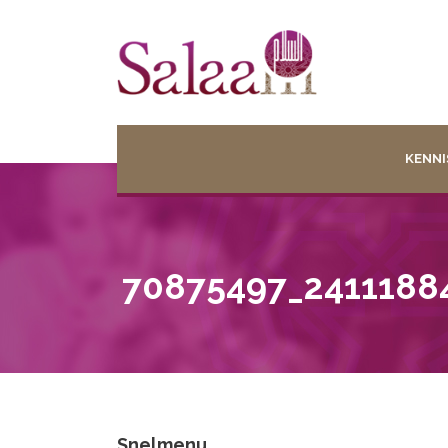
KENNI
70875497_2411188
Snelmenu