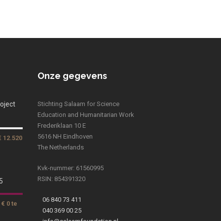
Onze gegevens
oject
Stichting Salaam for Science
Education and Humanitarian Work
Frederiklaan 10 E
5616 NH Eindhoven
€ 12.520
The Netherlands
Kvk-nummer: 61560995
RSIN: 854391320
5
06 840 73 411
€ 0 te
040 369 00 25