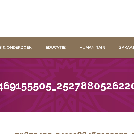
S & ONDERZOEK
EDUCATIE
HUMANITAIR
ZAKAA
469155505_252788052622