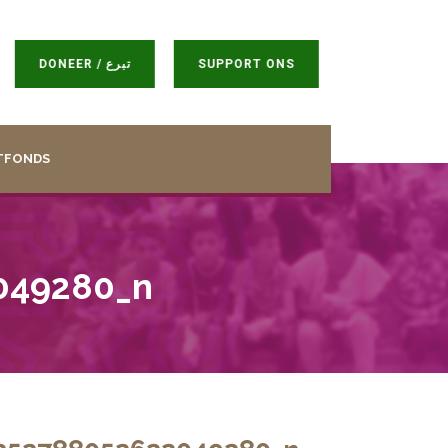
DONEER / تبرع
SUPPORT ONS
TFONDS
049280_n