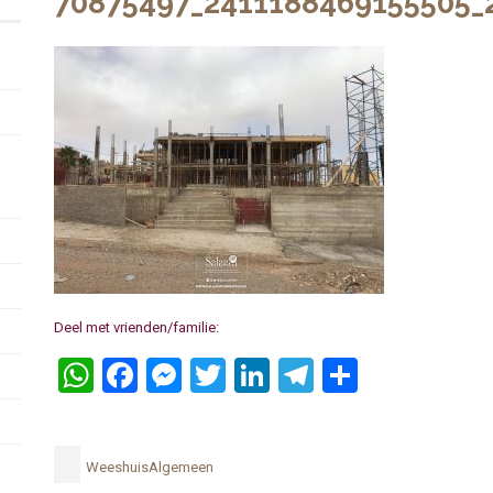
70875497_2411188469155505_
Deel met vrienden/familie:
WhatsApp
Facebook
Messenger
Twitter
LinkedIn
Telegram
Delen
WeeshuisAlgemeen