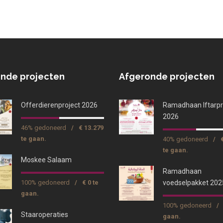
nde projecten
Afgeronde projecten
Offerdierenproject 2026
Ramadhaan Iftarpr
2026
46% gedoneerd
/
€ 13.279
te gaan.
40% gedoneerd
/
te gaan.
Moskee Salaam
Ramadhaan
100% gedoneerd
/
€ 0 te
voedselpakket 202
gaan.
100% gedoneerd
/
Staaroperaties
gaan.