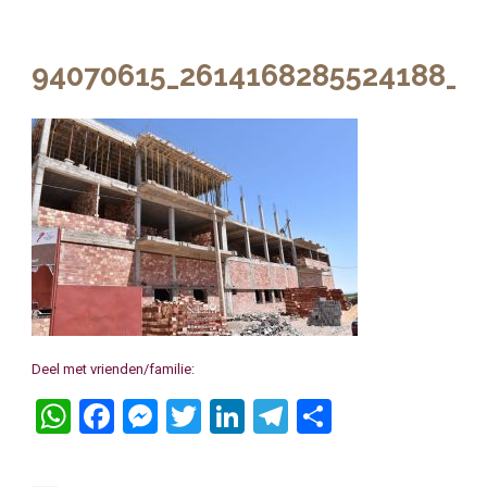
94070615_2614168285524188_4
Deel met vrienden/familie:
WhatsApp
Facebook
Messenger
Twitter
LinkedIn
Telegram
Delen