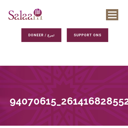
DONEER / تبرع
SUPPORT ONS
94070615_26141682855