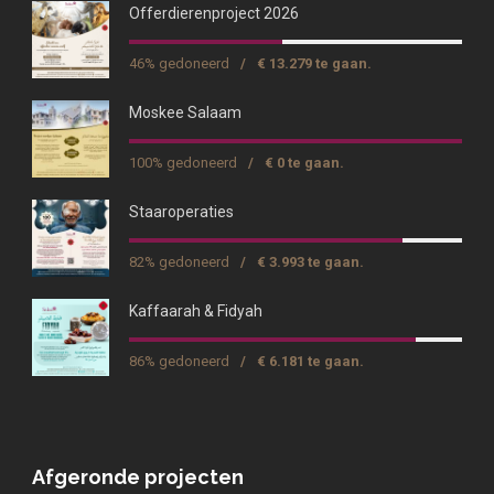
Offerdierenproject 2026
46% gedoneerd
/
€ 13.279 te gaan.
Moskee Salaam
100% gedoneerd
/
€ 0 te gaan.
Staaroperaties
82% gedoneerd
/
€ 3.993 te gaan.
Kaffaarah & Fidyah
86% gedoneerd
/
€ 6.181 te gaan.
Afgeronde projecten