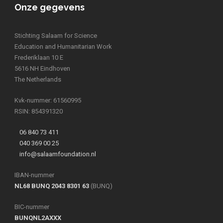
Onze gegevens
Stichting Salaam for Science
Education and Humanitarian Work
Frederiklaan 10 E
5616 NH Eindhoven
The Netherlands
Kvk-nummer: 61560995
RSIN: 854391320
06 840 73 411
040 369 00 25
info@salaamfoundation.nl
IBAN-nummer
NL68 BUNQ 2043 8301 63
(BUNQ)
BIC-nummer
BUNQNL2AXXX