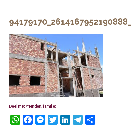
94179170_2614167952190888_7
Deel met vrienden/familie:
WhatsApp
Facebook
Messenger
Twitter
LinkedIn
Telegram
Delen