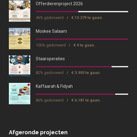
Offerdierenproject 2026
46% gedoneerd
/
€ 13.279 te gaan.
Moskee Salaam
100% gedoneerd
/
€ 0 te gaan.
Staaroperaties
82% gedoneerd
/
€ 3.993 te gaan.
Kaffaarah & Fidyah
86% gedoneerd
/
€ 6.181 te gaan.
Afgeronde projecten