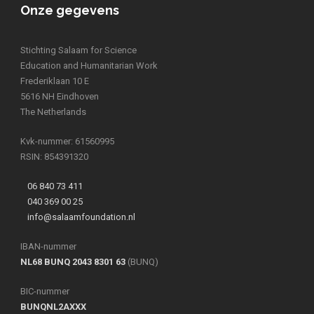
Onze gegevens
Stichting Salaam for Science
Education and Humanitarian Work
Frederiklaan 10 E
5616 NH Eindhoven
The Netherlands
Kvk-nummer: 61560995
RSIN: 854391320
06 840 73 411
040 369 00 25
info@salaamfoundation.nl
IBAN-nummer
NL68 BUNQ 2043 8301 63
(BUNQ)
BIC-nummer
BUNQNL2AXXX