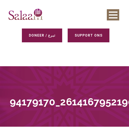
DONEER / تبرع
SUPPORT ONS
94179170_26141679521