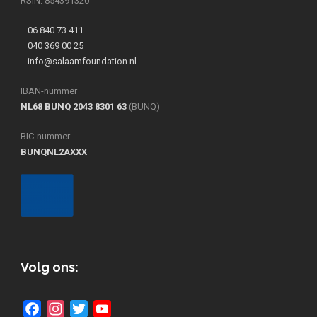
RSIN: 854391320
06 840 73 411
040 369 00 25
info@salaamfoundation.nl
IBAN-nummer
NL68 BUNQ 2043 8301 63
(BUNQ)
BIC-nummer
BUNQNL2AXXX
Volg ons:
Facebook
Instagram
Twitter
YouTube