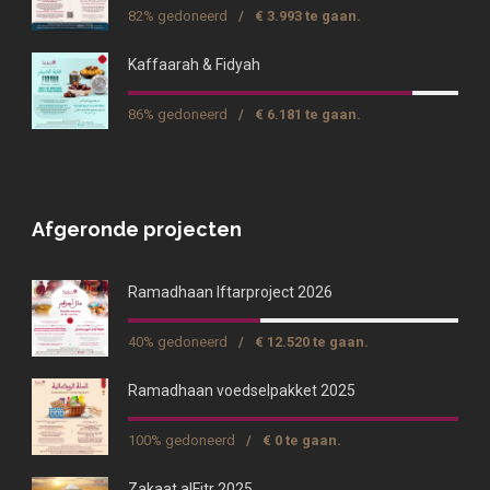
82% gedoneerd
/
€ 3.993 te gaan.
Kaffaarah & Fidyah
86% gedoneerd
/
€ 6.181 te gaan.
Afgeronde projecten
Ramadhaan Iftarproject 2026
40% gedoneerd
/
€ 12.520 te gaan.
Ramadhaan voedselpakket 2025
100% gedoneerd
/
€ 0 te gaan.
Zakaat alFitr 2025