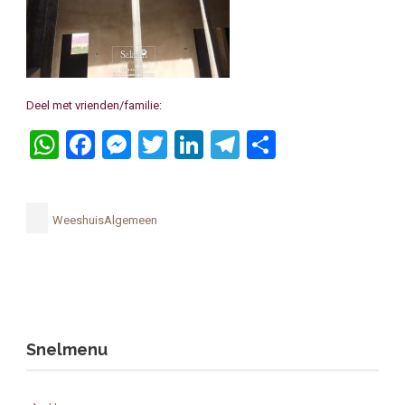
Deel met vrienden/familie:
WhatsApp
Facebook
Messenger
Twitter
LinkedIn
Telegram
Delen
WeeshuisAlgemeen
Snelmenu