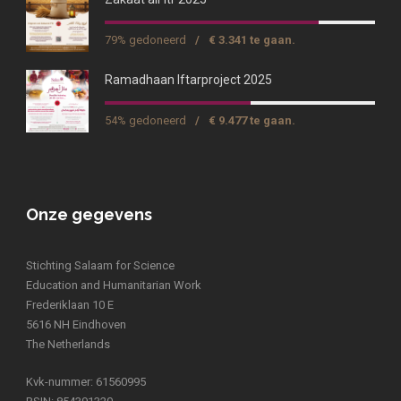
79% gedoneerd
/
€ 3.341 te gaan.
Ramadhaan Iftarproject 2025
54% gedoneerd
/
€ 9.477 te gaan.
Onze gegevens
Stichting Salaam for Science
Education and Humanitarian Work
Frederiklaan 10 E
5616 NH Eindhoven
The Netherlands
Kvk-nummer: 61560995