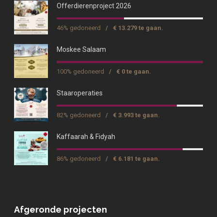
Offerdierenproject 2026
46% gedoneerd
/
€ 13.279 te gaan.
Moskee Salaam
100% gedoneerd
/
€ 0 te gaan.
Staaroperaties
82% gedoneerd
/
€ 3.993 te gaan.
Kaffaarah & Fidyah
86% gedoneerd
/
€ 6.181 te gaan.
Afgeronde projecten