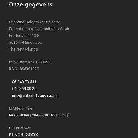
Onze gegevens
Stichting Salaam for Science
Education and Humanitarian Work
Frederiklaan 10 E
5616 NH Eindhoven
The Netherlands
Kvk-nummer: 61560995
RSIN: 854391320
06 840 73 411
040 369 00 25
info@salaamfoundation.nl
IBAN-nummer
NL68 BUNQ 2043 8301 63
(BUNQ)
BIC-nummer
BUNQNL2AXXX